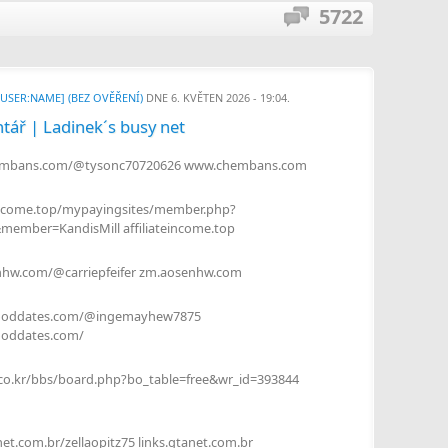
5722
[USER:NAME] (BEZ OVĚŘENÍ)
DNE 6. KVĚTEN 2026 - 19:04.
tář | Ladinek´s busy net
embans.com/@tysonc70720626 www.chembans.com
teincome.top/mypayingsites/member.php?
member=KandisMill affiliateincome.top
nhw.com/@carriepfeifer zm.aosenhw.com
hooddates.com/@ingemayhew7875
ooddates.com/
g.co.kr/bbs/board.php?bo_table=free&wr_id=393844
anet.com.br/zellaopitz75 links.gtanet.com.br