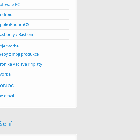
oftware PC
ndroid
pple iPhone iOS
asbbery / Bastlení
oje tvorba
eby z mojí produkce
ronika Václava Příplaty
vorba
EOBLOG
y email
ášení