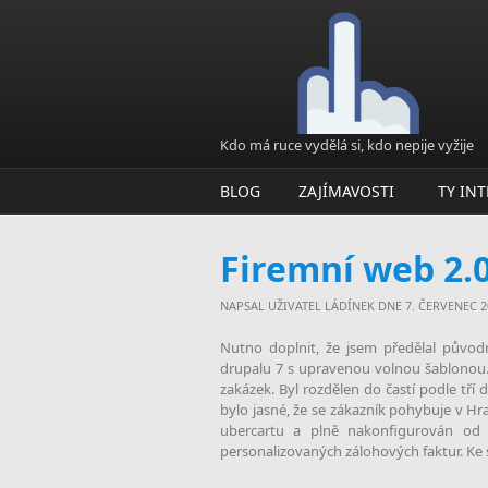
Přejít k hlavnímu obsahu
Kdo má ruce vydělá si, kdo nepije vyžije
BLOG
ZAJÍMAVOSTI
TY IN
Firemní web 2.
NAPSAL UŽIVATEL
LÁDÍNEK
DNE 7. ČERVENEC 20
Nutno doplnit, že jsem předělal původ
drupalu 7 s upravenou volnou šablonou
zakázek. Byl rozdělen do častí podle tří 
bylo jasné, že se zákazník pohybuje v H
ubercartu a plně nakonfigurován od z
personalizovaných zálohových faktur. Ke