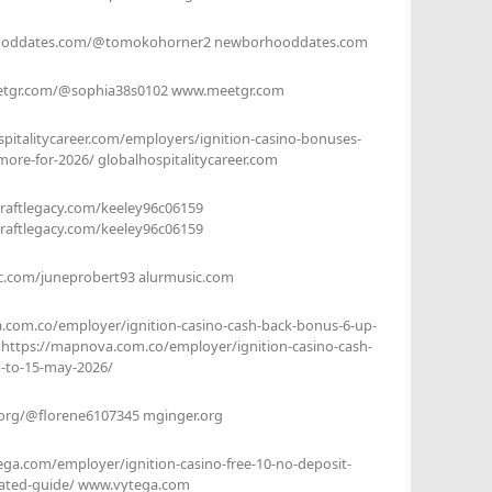
ooddates.com/@tomokohorner2 newborhooddates.com
etgr.com/@sophia38s0102 www.meetgr.com
spitalitycareer.com/employers/ignition-casino-bonuses-
ore-for-2026/ globalhospitalitycareer.com
craftlegacy.com/keeley96c06159
craftlegacy.com/keeley96c06159
ic.com/juneprobert93 alurmusic.com
.com.co/employer/ignition-casino-cash-back-bonus-6-up-
 https://mapnova.com.co/employer/ignition-casino-cash-
-to-15-may-2026/
.org/@florene6107345 mginger.org
ega.com/employer/ignition-casino-free-10-no-deposit-
ated-guide/ www.vytega.com