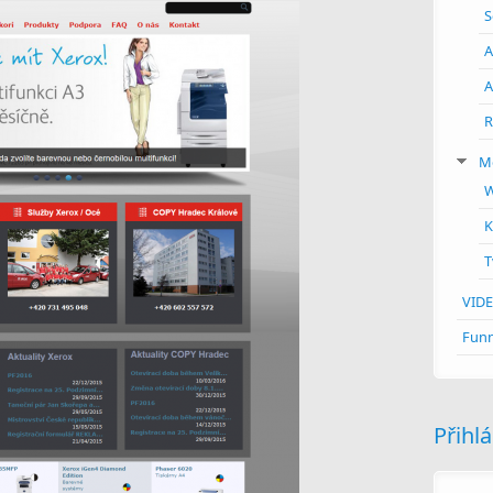
S
A
A
R
M
W
K
T
VID
Funn
Přihl