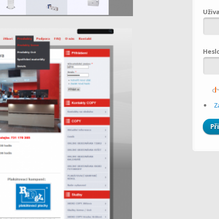
Uživ
Hesl
Z