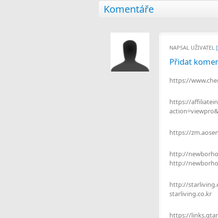
Komentáře
NAPSAL UŽIVATEL
Přidat komen
https://www.ch
https://affilia
action=viewpro&
https://zm.aose
http://newbor
http://newborh
http://starlivin
starliving.co.kr
https://links.gt