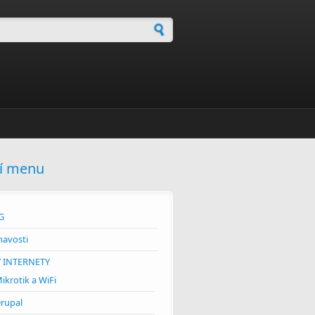
dávání
í menu
G
mavosti
Y INTERNETY
ikrotik a WiFi
rupal