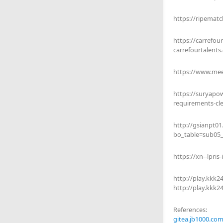
https://ripema
https://carrefo
carrefourtalents
https://www.mee
https://suryapo
requirements-cle
http://gsianpt0
bo_table=sub05_
https://xn--lpris
http://play.kkk
http://play.kkk
References:
gitea.jb1000.co