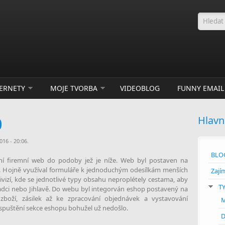
Vyhle
TERNETY
MOJE TVORBA
VIDEOBLOG
FUNNY EMAIL
0
Hlavn
16 - 20:06.
BLO
ní firemní web do podoby jež je níže. Web byl postaven na
. Hojně využíval formuláře k jednoduchým odesílkám menších
Zají
divizí, kde se jednotlivé typy obsahu neproplétely cestama, aby
T
radci nebo Jihlavě. Do webu byl integorván eshop postavený na
boží, zásilek až ke zpracování objednávek a vystavování
M
 spuštění sekce eshopu bohužel už nedošlo.
D