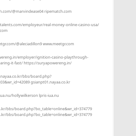
tch.com/@marvindease04 ripematch.com
urtalents.com/employeur/real-money-online-casino-usa/
.com
tgr.com/@aleciadillon9 www.meetgr.com
wereng.in/employer/ignition-casino-playthrough-
aring-it-fast/ https://suryapowereng.in/
1.nayaa.co.kr/bbs/board.php?
03&wr_id=42089 gsianpt01.nayaa.co.kr
-iua.nu/hollywilkerson lpris-iua.nu
24.kr/bbs/board.php?bo_table=online&wr_id=374779
24.kr/bbs/board.php?bo_table=online&wr_id=374779
m