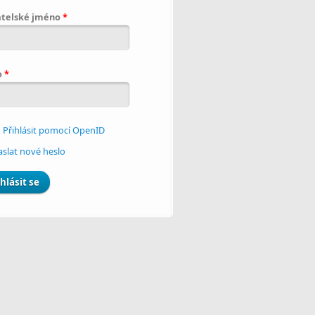
atelské jméno
*
o
*
Přihlásit pomocí OpenID
aslat nové heslo