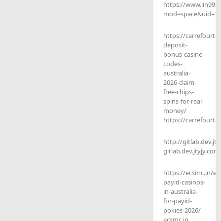
https://www.jin999
mod=space&uid=13
https://carrefourt
deposit-
bonus-casino-
codes-
australia-
2026-claim-
free-chips-
spins-for-real-
money/
https://carrefourta
http://gitlab.dev.jt
gitlab.dev.jtyjy.com
https://ecsmc.in/e
payid-casinos-
in-australia-
for-payid-
pokies-2026/
ecsmc.in