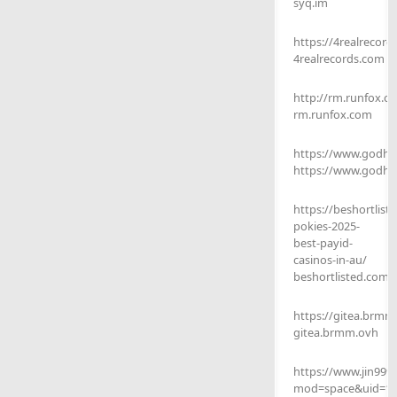
syq.im
https://4realreco
4realrecords.com
http://rm.runfox.c
rm.runfox.com
https://www.godh
https://www.godhi
https://beshortlis
pokies-2025-
best-payid-
casinos-in-au/
beshortlisted.com
https://gitea.brmm
gitea.brmm.ovh
https://www.jin999
mod=space&uid=13