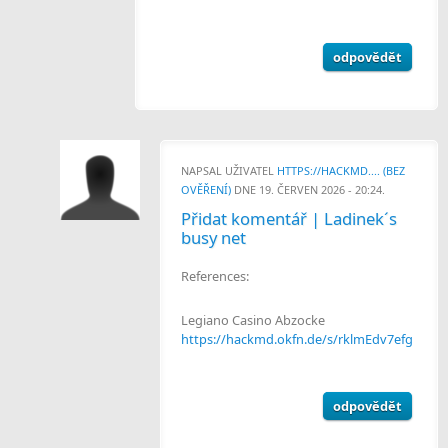
odpovědět
NAPSAL UŽIVATEL
HTTPS://HACKMD.... (BEZ
OVĚŘENÍ)
DNE 19. ČERVEN 2026 - 20:24.
Přidat komentář | Ladinek´s
busy net
References:
Legiano Casino Abzocke
https://hackmd.okfn.de/s/rklmEdv7efg
odpovědět