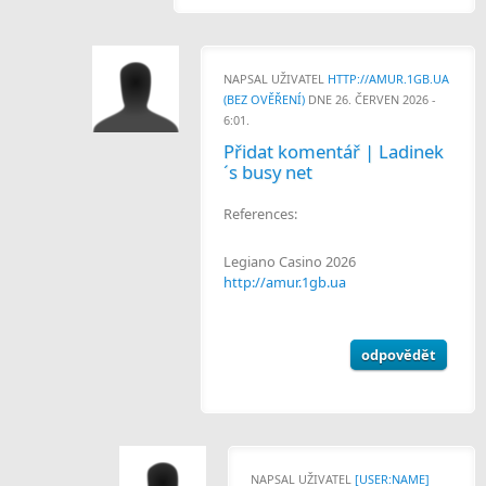
NAPSAL UŽIVATEL
HTTP://AMUR.1GB.UA
(BEZ OVĚŘENÍ)
DNE 26. ČERVEN 2026 -
6:01.
Přidat komentář | Ladinek
´s busy net
References:
Legiano Casino 2026
http://amur.1gb.ua
odpovědět
NAPSAL UŽIVATEL
[USER:NAME]