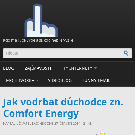
Přejít k hlavnímu obsahu
Kdo má ruce vydělá si, kdo nepije vyžije
Vyhledávání
BLOG
ZAJÍMAVOSTI
TY INTERNETY
MOJE TVORBA
VIDEOBLOG
FUNNY EMAIL
Jak vodrbat důchodce zn.
Comfort Energy
NAPSAL UŽIVATEL
LÁDÍNEK
DNE 27. ČERVEN 2014 - 21:43.