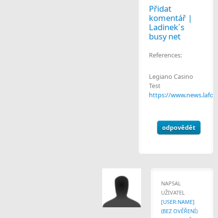
Přidat
komentář |
Ladinek´s
busy net
References:
Legiano Casino
Test
https://www.news.lafon
odpovědět
NAPSAL
UŽIVATEL
[USER:NAME]
(BEZ OVĚŘENÍ)