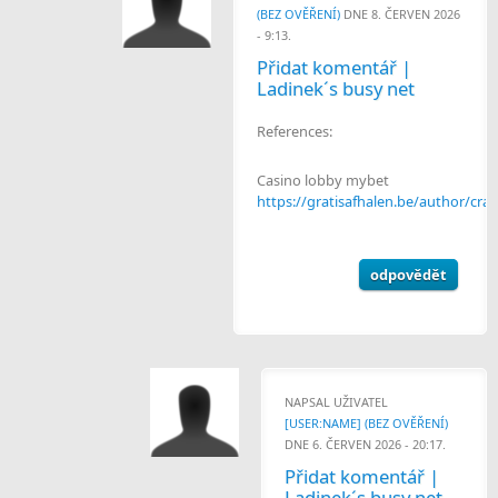
(BEZ OVĚŘENÍ)
DNE 8. ČERVEN 2026
- 9:13.
Přidat komentář |
Ladinek´s busy net
References:
Casino lobby mybet
https://gratisafhalen.be/author/cra
odpovědět
NAPSAL UŽIVATEL
[USER:NAME] (BEZ OVĚŘENÍ)
DNE 6. ČERVEN 2026 - 20:17.
Přidat komentář |
Ladinek´s busy net