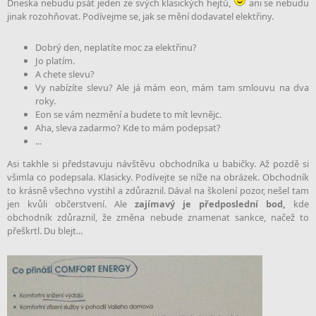
Dneska nebudu psát jeden ze svých klasických hejtů,
ani se nebudu
jinak rozohňovat. Podívejme se, jak se mění dodavatel elektřiny.
Dobrý den, neplatíte moc za elektřinu?
Jo platím.
A chete slevu?
Vy nabízíte slevu? Ale já mám eon, mám tam smlouvu na dva
roky.
Eon se vám nezmění a budete to mít levnějc.
Aha, sleva zadarmo? Kde to mám podepsat?
...
Asi takhle si představuju návštěvu obchodníka u babičky. Až pozdě si
všimla co podepsala. Klasicky. Podívejte se níže na obrázek. Obchodník
to krásně všechno vystihl a zdůraznil. Dával na školení pozor, nešel tam
jen kvůli občerstvení. Ale
zajímavý je předposlední bod,
kde
obchodník zdůraznil, že změna nebude znamenat sankce, načež to
přeškrtl. Du blejt...