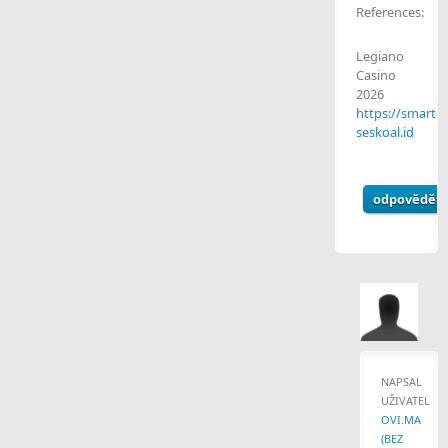
References:
Legiano
Casino
2026
https://smartc
seskoal.id
odpovědět
NAPSAL
UŽIVATEL
OVI.MA
(BEZ