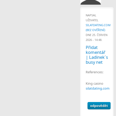
NAPSAL
UŽIVATEL
SILATDATING.COM
(BEZ OVĚŘENÍ)
DNE 25. ČERVEN
2026 - 14:48.
Přidat
komentář
| Ladinek´s
busy net
References:
King casino
silatdating.com
odpovědět