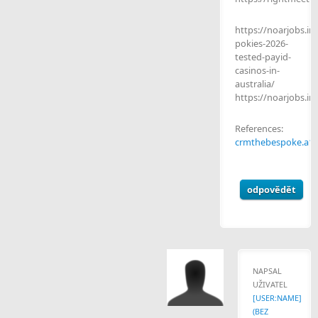
https://noarjobs.i
pokies-2026-
tested-payid-
casinos-in-
australia/
https://noarjobs.in
References:
crmthebespoke.a1pr
odpovědět
NAPSAL
UŽIVATEL
[USER:NAME]
(BEZ