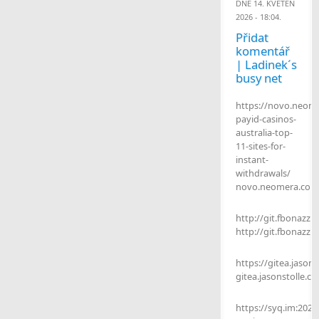
DNE 14. KVĚTEN
2026 - 18:04.
Přidat
komentář
| Ladinek´s
busy net
https://novo.neom
payid-casinos-
australia-top-
11-sites-for-
instant-
withdrawals/
novo.neomera.com
http://git.fbonazzi.
http://git.fbonazzi.
https://gitea.jaso
gitea.jasonstolle.c
https://syq.im:2025