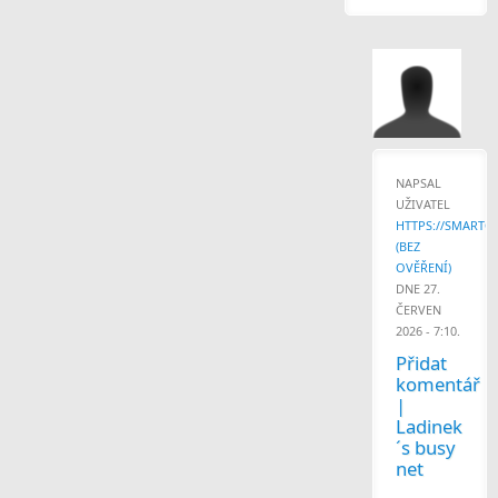
NAPSAL
UŽIVATEL
HTTPS://SMARTCA.
(BEZ
OVĚŘENÍ)
DNE 27.
ČERVEN
2026 - 7:10.
Přidat
komentář
|
Ladinek
´s busy
net