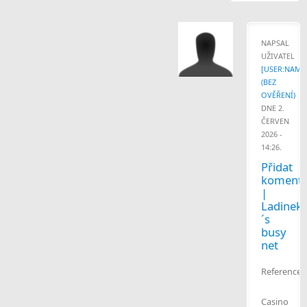
NAPSAL
UŽIVATEL
[USER:NAME
(BEZ
OVĚŘENÍ)
DNE 2.
ČERVEN
2026 -
14:26.
Přidat
komentá
|
Ladinek
´s
busy
net
References
Casino