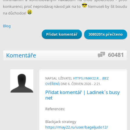
konkurenci, proč neprodávaj návod jak na to
Nemuseli by šít boudu
na důchodce!
Blog
Přidat komentář
3080201x přečteno
60481
Komentáře
NAPSAL UŽIVATEL
HTTPS://MAY22.R... (BEZ
OVĚŘENÍ)
DNE 6. ČERVEN 2026 - 2:21.
Přidat komentář | Ladinek´s busy
net
References:
Blackjack strategy
https://may22.ru/user/bageljudo12/