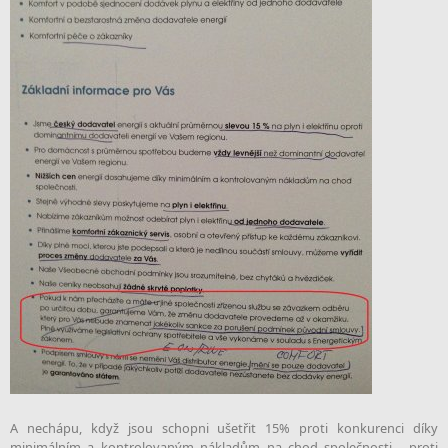
A nechápu, když jsou schopni ušetřit 15% proti konkurenci díky
minimálním a kontrolovaným nákladům na chod společnosti - proti