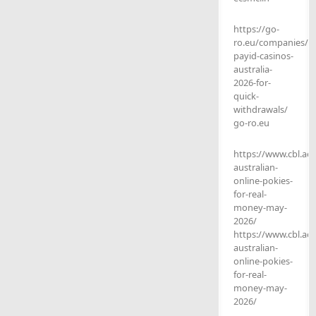
https://go-
ro.eu/companies/be
payid-casinos-
australia-
2026-for-
quick-
withdrawals/
go-ro.eu
https://www.cbl.ae
australian-
online-pokies-
for-real-
money-may-
2026/
https://www.cbl.ae
australian-
online-pokies-
for-real-
money-may-
2026/