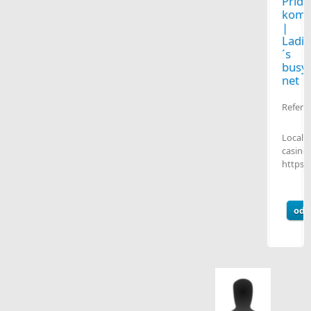
Přida
kome
|
Ladi
´s
busy
net
Refere
Local
casino
https:/
odp