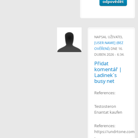
odpovědět
NAPSAL UŽIVATEL
[USER:NAME] (BEZ
OVĚŘENÍ)
DNE 16.
DUBEN 2026 - 6:34.
Přidat
komentář |
Ladinek´s
busy net
References:
Testosteron
Enantat kaufen
References:
https://undrtone.com/
-