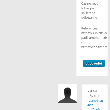
Casino med
fokus på
spillerens
udbetaling
References:
https://sub.elfejew
padillamohamed96
-
https://topsitenet.
odpovědět
NAPSAL
UŽIVATEL
[USER:NAME]
(BEZ
OVĚŘENÍ)