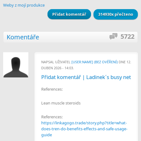
Weby z mojí produkce
Přidat komentář
314930x přečteno
5722
Komentáře
NAPSAL UŽIVATEL
[USER:NAME] (BEZ OVĚŘENÍ)
DNE 12.
DUBEN 2026 - 14:03.
Přidat komentář | Ladinek´s busy net
References:
Lean muscle steroids
References:
https://linkagogo.trade/story.php?title=what-
does-tren-do-benefits-effects-and-safe-usage-
guide