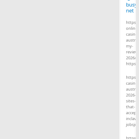
busy
net
https:
online-
casinos
austral
my-
review
2026/
https:/
https:/
casinos
austral
2026-
sites-
that-
accept
inclave
jobsjo.
https: