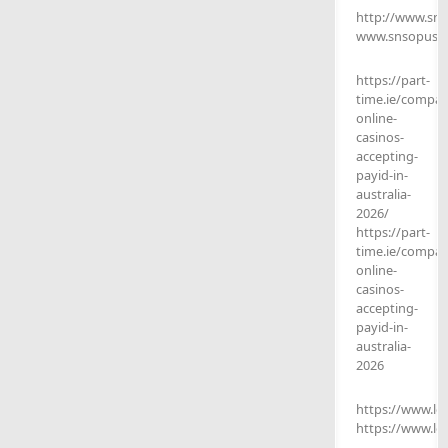
http://www.sn
www.snsopush
https://part-
time.ie/compan
online-
casinos-
accepting-
payid-in-
australia-
2026/
https://part-
time.ie/compan
online-
casinos-
accepting-
payid-in-
australia-
2026
https://www.lo
https://www.lo