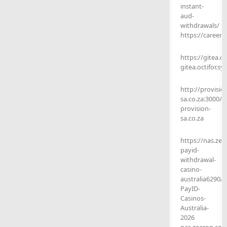
instant-
aud-
withdrawals/
https://career.l
https://gitea.o
gitea.octifor.s
http://provisio
sa.co.za:3000/ti
provision-
sa.co.za
https://nas.zea
payid-
withdrawal-
casino-
australia6290/w
PayID-
Casinos-
Australia-
2026