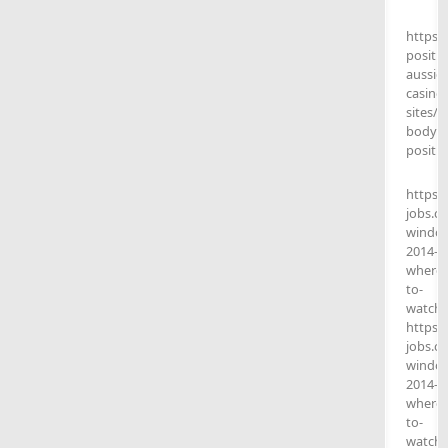
https:
positi
aussie-
casino-
sites/
body-
positiv
https:
jobs.c
windo
2014-
where-
to-
watch
https:
jobs.c
windo
2014-
where-
to-
watch