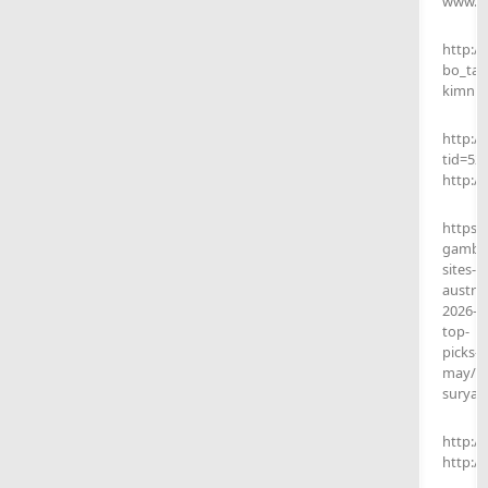
www.an
http:/
bo_tab
kimnpa
http:/
tid=52
http://
https:
gambli
sites-
austral
2026-
top-
picks-
may/
suryap
http:/
http:/