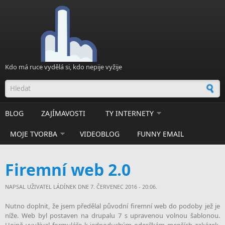
Přejít k hlavnímu obsahu
Kdo má ruce vydělá si, kdo nepije vyžije
Vyhledávání
BLOG
ZAJÍMAVOSTI
TY INTERNETY
MOJE TVORBA
VIDEOBLOG
FUNNY EMAIL
Firemní web 2.0
NAPSAL UŽIVATEL
LÁDÍNEK
DNE 7. ČERVENEC 2016 - 20:06.
Nutno doplnit, že jsem předělal původní firemní web do podoby jež je
níže. Web byl postaven na drupalu 7 s upravenou volnou šablonou.