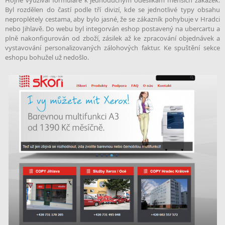
Hojně využíval formuláře k jednoduchým odesílkám menších zakázek.
Byl rozdělen do častí podle tří divizí, kde se jednotlivé typy obsahu
neproplétely cestama, aby bylo jasné, že se zákazník pohybuje v Hradci
nebo Jihlavě. Do webu byl integorván eshop postavený na ubercartu a
plně nakonfigurován od zboží, zásilek až ke zpracování objednávek a
vystavování personalizovaných zálohových faktur. Ke spuštění sekce
eshopu bohužel už nedošlo.