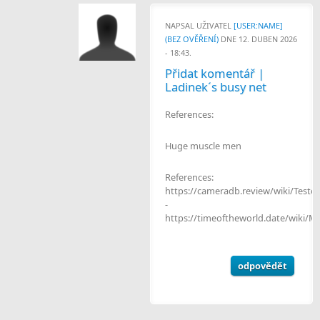
NAPSAL UŽIVATEL
[USER:NAME]
(BEZ OVĚŘENÍ)
DNE 12. DUBEN 2026
- 18:43.
Přidat komentář |
Ladinek´s busy net
References:
Huge muscle men
References:
https://cameradb.review/wiki/Tes
-
https://timeoftheworld.date/wiki/
odpovědět