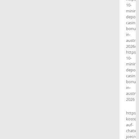
10-
minim
deposi
casino-
bonuse
in-
austral
2026/
https:
10-
minim
deposi
casino-
bonuse
in-
austral
2026
https:
kosten
auf-
chatx/
joecre