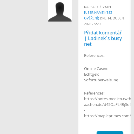
NAPSAL UŽIVATEL
[USER:NAME] (BEZ
OVĚŘENÍ)
DNE 14. DUBEN
2026 - 5:20.
Přidat komentář
| Ladinek´s busy
net
References:
Online Casino
Echtgeld
Sofortüberweisung
References:
https://notes.medien.rwth-
aachen.de/d45OaFL4RjSof
-
https://mapleprimes.com/u