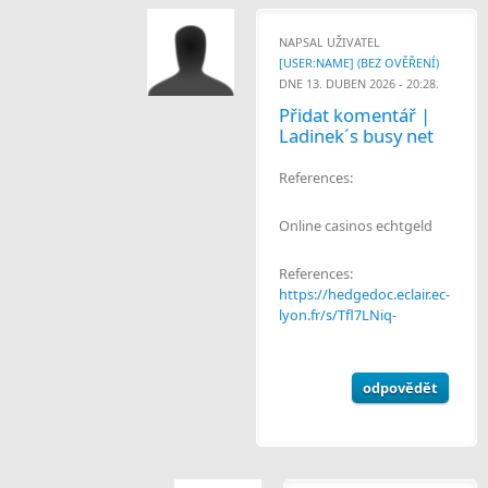
NAPSAL UŽIVATEL
[USER:NAME] (BEZ OVĚŘENÍ)
DNE 13. DUBEN 2026 - 20:28.
Přidat komentář |
Ladinek´s busy net
References:
Online casinos echtgeld
References:
https://hedgedoc.eclair.ec-
lyon.fr/s/Tfl7LNiq-
odpovědět