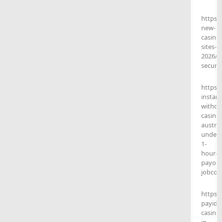
https:
new-
casino-
sites-
2026/
securi
https:
instant
withdr
casinos
austral
under-
1-
hour-
payout
jobcop
https:
payid-
casinos
in-