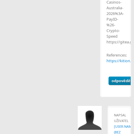
Casinos-
Australia-
2026%3A-
PayID-
%26-
Crypto-
Speed
https://gitea.
References:
https://kition
odpovědět
NAPSAL
UŽIVATEL
[USER:NAME
(BEZ