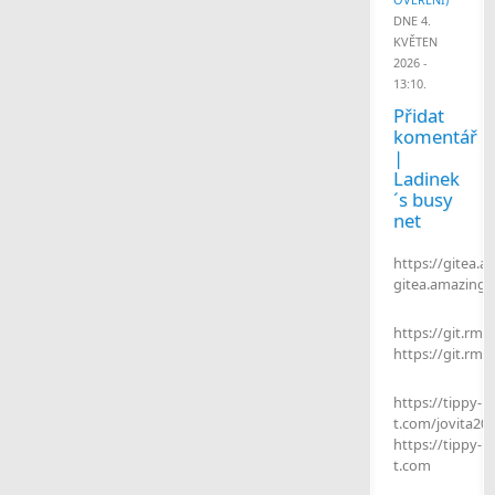
DNE 4.
KVĚTEN
2026 -
13:10.
Přidat
komentář
|
Ladinek
´s busy
net
https://gitea.
gitea.amazing
https://git.rma
https://git.rmar
https://tippy-
t.com/jovita20
https://tippy-
t.com