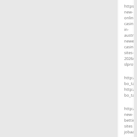
https:/
new-
online-
casinos
in-
austral
newest
casino-
sites-
2026/
slprofe
http:/
bo_tab
http:/
bo_tab
http:/
new-
betting
sites
jobaat