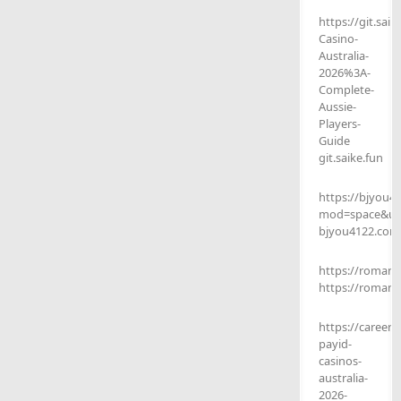
https://git.sai
Casino-
Australia-
2026%3A-
Complete-
Aussie-
Players-
Guide
git.saike.fun
https://bjyou
mod=space&uid
bjyou4122.com
https://romanc
https://romanc
https://career.
payid-
casinos-
australia-
2026-