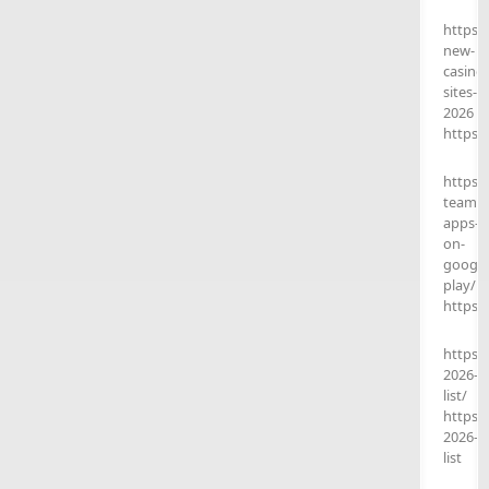
https:
new-
casino-
sites-
2026
https:
https:
teams-
apps-
on-
google
play/
https:
https:
2026-
list/
https:
2026-
list