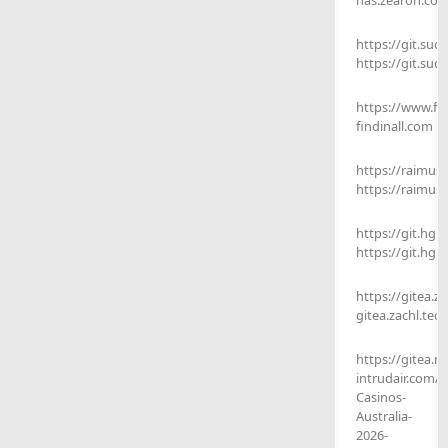
nas.zearon.co
https://git.su
https://git.su
https://www.fin
findinall.com
https://raimusi
https://raimusi
https://git.hg
https://git.hg
https://gitea.z
gitea.zachl.tech
https://gitea.m
intrudair.com/
Casinos-
Australia-
2026-