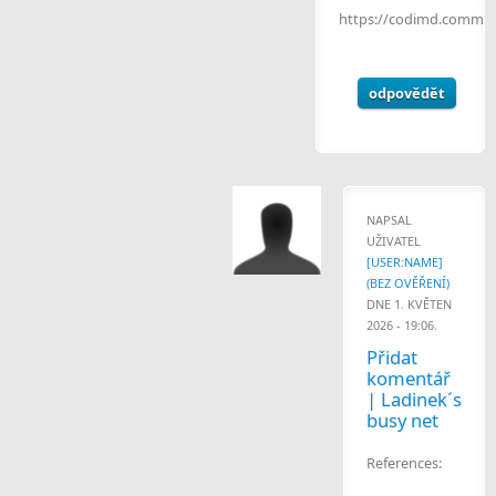
https://codimd.commu
odpovědět
NAPSAL
UŽIVATEL
[USER:NAME]
(BEZ OVĚŘENÍ)
DNE 1. KVĚTEN
2026 - 19:06.
Přidat
komentář
| Ladinek´s
busy net
References: