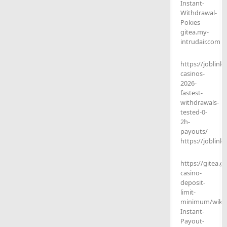
Instant-
Withdrawal-
Pokies
gitea.my-
intrudair.com
https://joblink
casinos-
2026-
fastest-
withdrawals-
tested-0-
2h-
payouts/
https://joblink
https://gitea.
casino-
deposit-
limit-
minimum/wiki/
Instant-
Payout-